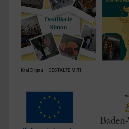
KraICHgau – GESTALTE MIT!