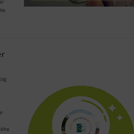
er
Die
er
tag
ür
Höhe