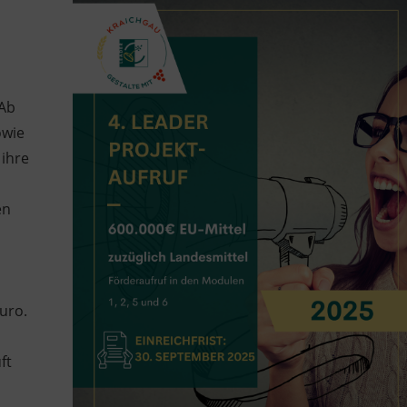
 Ab
owie
 ihre
en
uro.
ft
u