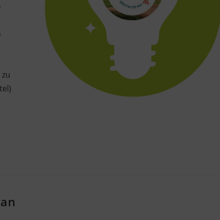
s
n
 zu
el)
 an