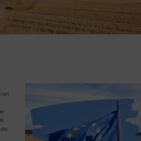
hren
er
ik
itiv
r