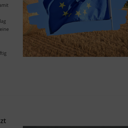
amit
lag
eine
ftig
zt