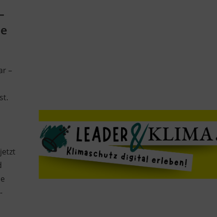
–
ge
ar –
st.
jetzt
d
ie
-