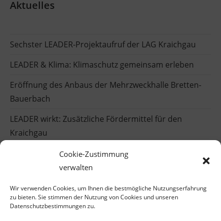
Aktuelles
Sechster LEADER-Projektaufruf der LAG Kraichgau
LEADER & Klima: Klimaschutz gemeinsam erleben
Eröffnung des Anbaus der Mehrzweckhalle Bretten-
Bauerbach
LEADER wirkt: Zusätzliche Fördermittel für den
Kraichgau
Einblicke in die LEADER-Welt
Cookie-Zustimmung
verwalten
Wir verwenden Cookies, um Ihnen die bestmögliche Nutzungserfahrung
zu bieten. Sie stimmen der Nutzung von Cookies und unseren
Datenschutzbestimmungen zu.